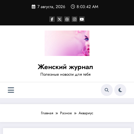
Перейти
7 августа, 2026
8:03:43 AM
к
содержимому
Женский журнал
Полезные новости для тебя
Главная
Разное
Аквариус