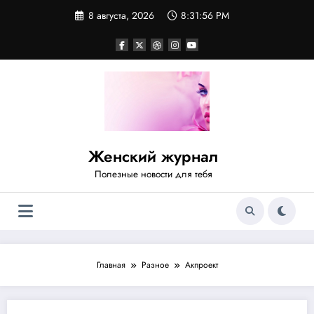
Перейти
8 августа, 2026
8:31:56 PM
к
содержимому
Женский журнал
Полезные новости для тебя
Главная
Разное
Акпроект